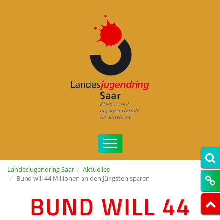
Landesjugendring Saar
Aktuelles
Bund will 44 Millionen an den Jüngsten sparen
BUND WILL 44