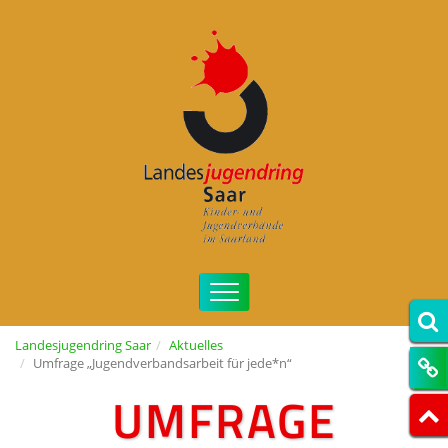
Landesjugendring Saar
Aktuelles
Umfrage „Jugendverbandsarbeit für jede*n“
UMFRAGE