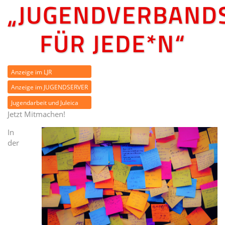
„JUGENDVERBAND
FÜR JEDE*N“
Anzeige im LJR
Anzeige im JUGENDSERVER
Jugendarbeit und Juleica
Jetzt Mitmachen!
In
der