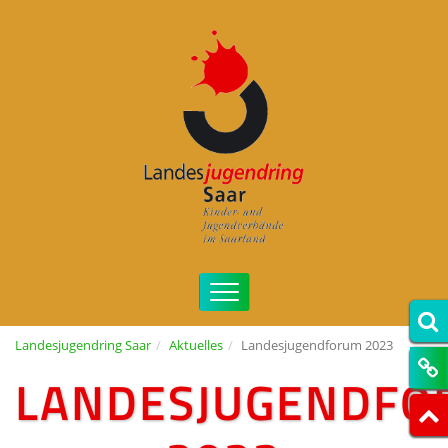
Landesjugendring Saar
Aktuelles
Landesjugendforum 2023
LANDESJUGENDF