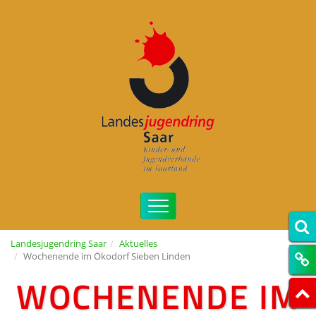
Landesjugendring Saar
Aktuelles
Wochenende im Ökodorf Sieben Linden
WOCHENENDE IM