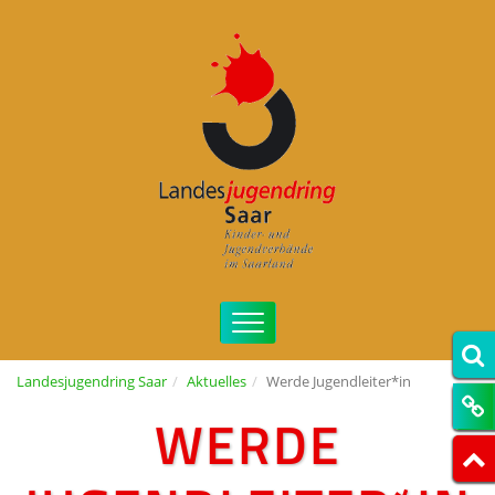
Landesjugendring Saar
Aktuelles
Werde Jugendleiter*in
WERDE