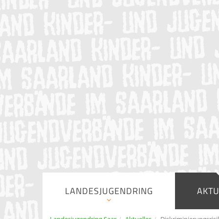
LANDESJUGENDRING
AKTU
Landesjugendring Saar
Aktuelles
Diskriminierungsrisi