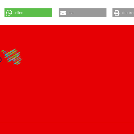
teilen
mail
drucke