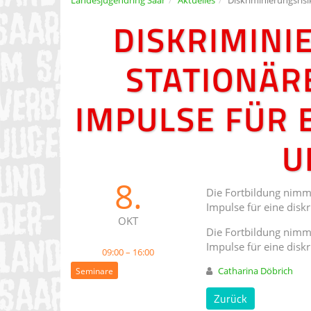
DISKRIMINI
STATIONÄR
IMPULSE FÜR 
U
8.
Die Fortbildung nimmt 
Impulse für eine disk
OKT
Die Fortbildung nimmt 
Impulse für eine disk
09:00 – 16:00
Catharina Döbrich
Seminare
Zurück